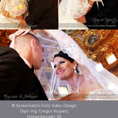
© Screencatch Foto Video Design
Dipl.-Ing. Gregor Kopietz
Höhenbergstr. 53